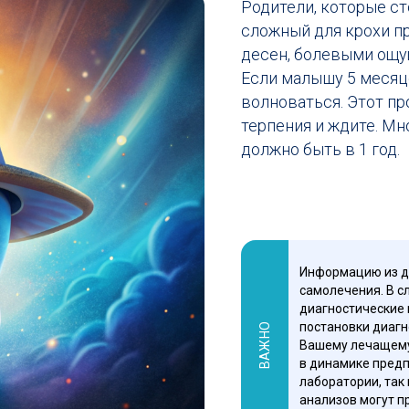
Родители, которые ст
сложный для крохи п
десен, болевыми ощу
Если малышу 5 месяцев
волноваться. Этот п
терпения и ждите. Мн
должно быть в 1 год.
Информацию из да
самолечения. В с
диагностические 
постановки диагн
ВАЖНО
Вашему лечащему 
в динамике предп
лаборатории, так
анализов могут 