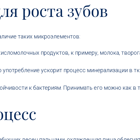
я роста зубов
наличие таких микроэлементов:
кисломолочных продуктов, к примеру, молока, творог
го употребление ускорит процесс минерализации в тк
ойчивости к бактериям. Принимать его можно как в та
оцесс
абухших десен пальцами, охлажденная пища облегча