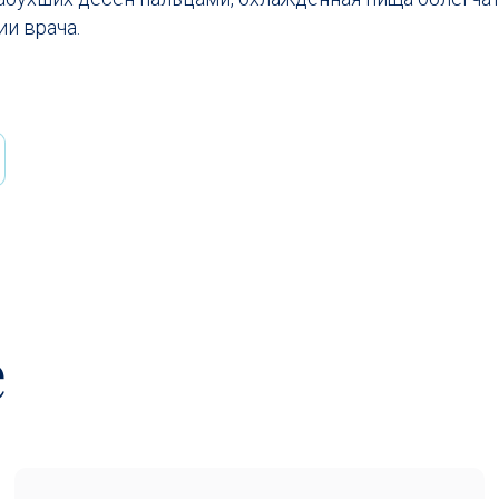
ии врача.
е