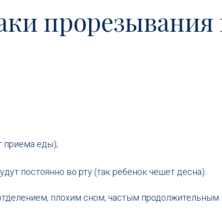
ки прорезывания в
т приема еды);
дут постоянно во рту (так ребенок чешет десна).
делением, плохим сном, частым продолжительным п