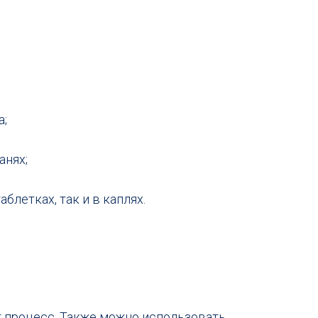
а;
анях;
блетках, так и в каплях.
т процесс. Также можно использовать