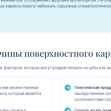
 важный шаг к сохранению здоровья зубов и десен. Регуляр
ках кариеса помогут избежать серьезных стоматологическ
чины поверхностного кар
х факторов, которые могут воздействовать на зубы и их э
я или некачественная
Генетическая пред
ета, который является
наследственная скл
особенностями стр
ства сахара и
Сухость во рту (ксе