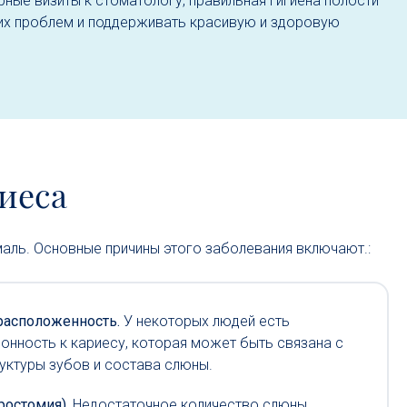
ные визиты к стоматологу, правильная гигиена полости
их проблем и поддерживать красивую и здоровую
иеса
маль. Основные причины этого заболевания включают.:
расположенность.
У некоторых людей есть
онность к кариесу, которая может быть связана с
уктуры зубов и состава слюны.
ростомия).
Недостаточное количество слюны,