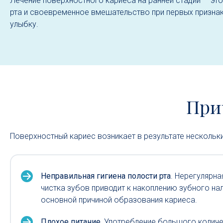
Лечение поверхностного кариеса на ранней стадии — это
рта и своевременное вмешательство при первых призна
улыбку.
При
Поверхностный кариес возникает в результате нескольки
Неправильная гигиена полости рта
. Нерегулярна
чистка зубов приводит к накоплению зубного нал
основной причиной образования кариеса.
Плохое питание.
Употребление большого количе