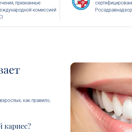
ечения, признанные
сертифицирован
еждународной комиссией
Росздравнадзо
CI
вает
взрослых, как правило,
й кариес?