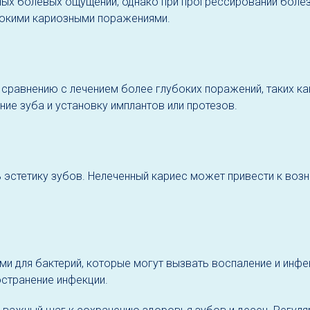
х болевых ощущений, однако при прогрессировании болезн
бокими кариозными поражениями.
сравнению с лечением более глубоких поражений, таких как
ие зуба и установку имплантов или протезов.
эстетику зубов. Нелеченный кариес может привести к возн
 для бактерий, которые могут вызвать воспаление и инфекц
странение инфекции.