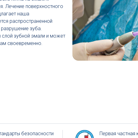
я. Лечение поверхностного
длагает наша
ется распространенной
 разрушение зуба.
й слой зубной эмали и может
лам своевременно.
тандарты безопасности
Первая частная к