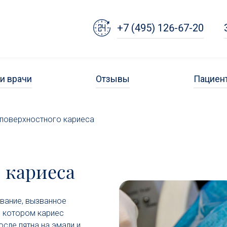
+7 (495) 126-67-20
и врачи
Отзывы
Пациен
 поверхностного кариеса
 кариеса
вание, вызванное
и котором кариес
осле пятна на эмали и