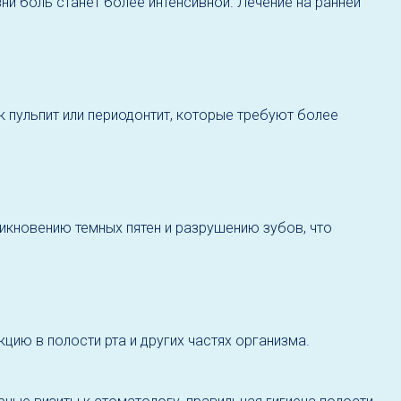
и боль станет более интенсивной. Лечение на ранней
 пульпит или периодонтит, которые требуют более
икновению темных пятен и разрушению зубов, что
ию в полости рта и других частях организма.