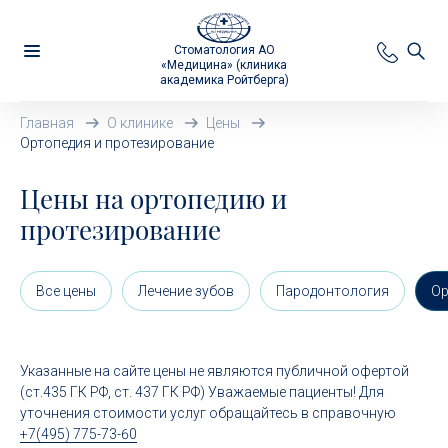
Стоматология АО
«Медицина» (клиника
академика Ройтберга)
Главная
О клинике
Цены
Ортопедия и протезирование
Цены на ортопедию и
протезирование
Все цены
Лечение зубов
Пародонтология
Ор
Указанные на сайте цены не являются публичной офертой
(ст.435 ГК РФ, cт. 437 ГК РФ) Уважаемые пациенты! Для
уточнения стоимости услуг обращайтесь в справочную
+7(495) 775-73-60