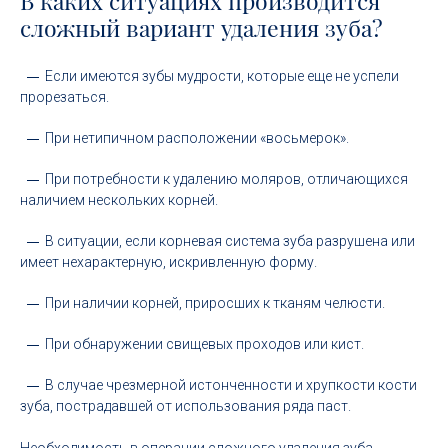
В каких ситуациях производится
сложный вариант удаления зуба?
Если имеются зубы мудрости, которые еще не успели
прорезаться.
При нетипичном расположении «восьмерок».
При потребности к удалению моляров, отличающихся
наличием нескольких корней.
В ситуации, если корневая система зуба разрушена или
имеет нехарактерную, искривленную форму.
При наличии корней, приросших к тканям челюсти.
При обнаружении свищевых проходов или кист.
В случае чрезмерной истонченности и хрупкости кости
зуба, пострадавшей от использования ряда паст.