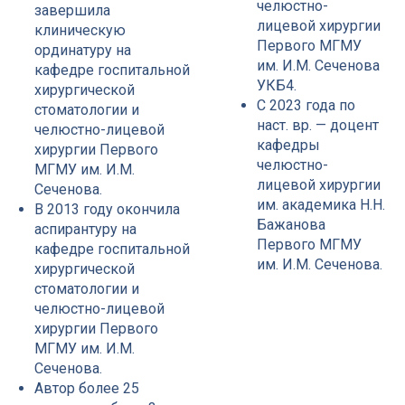
челюстно-
завершила
лицевой хирургии
клиническую
Первого МГМУ
ординатуру на
им. И.М. Сеченова
кафедре госпитальной
УКБ4.
хирургической
С 2023 года по
стоматологии и
наст. вр. — доцент
челюстно-лицевой
кафедры
хирургии Первого
челюстно-
МГМУ им. И.М.
лицевой хирургии
Сеченова.
им. академика Н.Н.
В 2013 году окончила
Бажанова
аспирантуру на
Первого МГМУ
кафедре госпитальной
им. И.М. Сеченова.
хирургической
стоматологии и
челюстно-лицевой
хирургии Первого
МГМУ им. И.М.
Сеченова.
Автор более 25