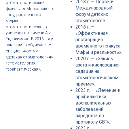
2018 г. — Первый
стоматологический
Международный
факультет Московского
форум детских
государственного
стоматологов.
медико-
2018 г. —
стоматологического
университета имени А.И.
«Эффективная
Евдокимова. В 2016 году
реставрация
завершила обучение по
временного прикуса.
специальностям
Мифы и реальность».
«детская стоматология»,
2020 г. — «Закись
«стоматология
азота и кислородная
терапевтическая».
седация на
стоматологическом
приеме».
2023 г. — «Лечение и
профилактика
воспалительных
заболеваний
пародонта по
протоколу GBT».
2023 г. —